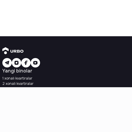
Yangi binolar
1 xonali kvartiralar
2 xonali kvartiralar
3 xonali kvartiralar
Metroga yaqin
Kredit rejasi mavjud
Ipoteka
Ikkilamchi uylar
1 xonali kvartiralar
2 xonali kvartiralar
3 xonali kvartiralar