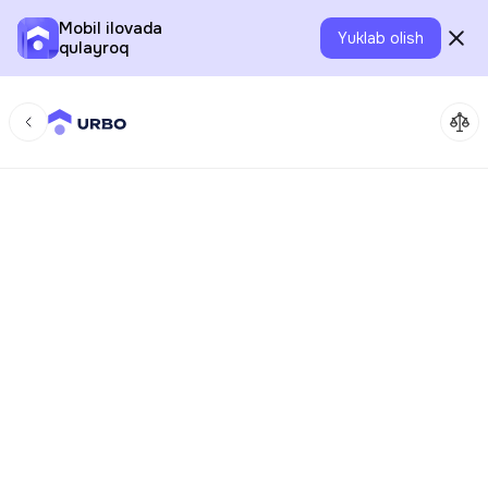
Mobil ilovada
Yuklab olish
qulayroq