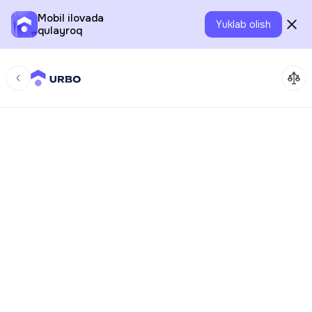
Mobil ilovada
Yuklab olish
qulayroq