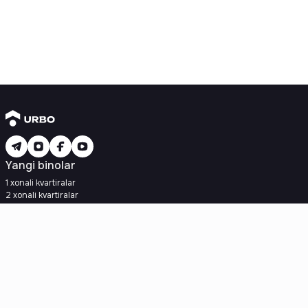
Yangi binolar
1 xonali kvartiralar
2 xonali kvartiralar
3 xonali kvartiralar
Metroga yaqin
Kredit rejasi mavjud
Ipoteka
Ikkilamchi uylar
1 xonali kvartiralar
2 xonali kvartiralar
3 xonali kvartiralar