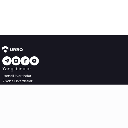
Yangi binolar
1 xonali kvartiralar
2 xonali kvartiralar
3 xonali kvartiralar
Metroga yaqin
Kredit rejasi mavjud
Ipoteka
Ikkilamchi uylar
1 xonali kvartiralar
2 xonali kvartiralar
3 xonali kvartiralar