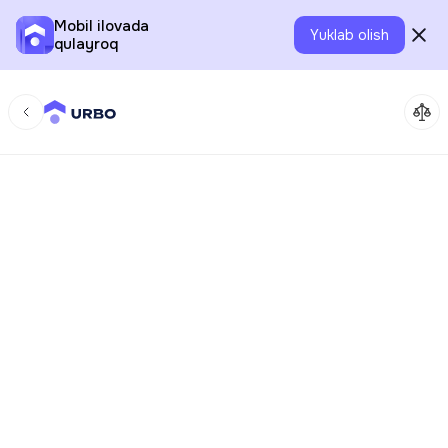
Mobil ilovada
Yuklab olish
qulayroq