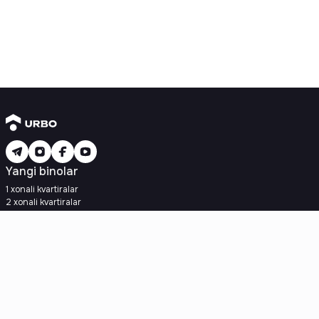
Yangi binolar
1 xonali kvartiralar
2 xonali kvartiralar
3 xonali kvartiralar
Metroga yaqin
Kredit rejasi mavjud
Ipoteka
Ikkilamchi uylar
1 xonali kvartiralar
2 xonali kvartiralar
3 xonali kvartiralar