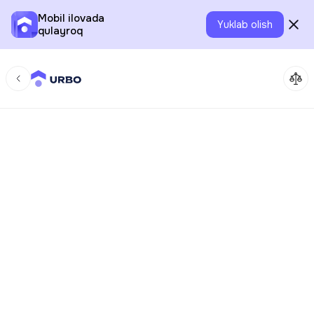
Mobil ilovada
Yuklab olish
qulayroq