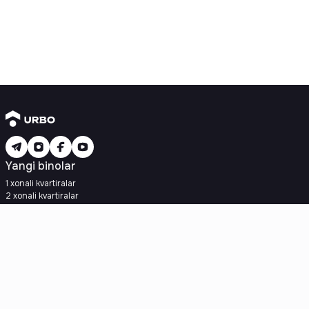
Yangi binolar
1 xonali kvartiralar
2 xonali kvartiralar
3 xonali kvartiralar
Metroga yaqin
Kredit rejasi mavjud
Ipoteka
Ikkilamchi uylar
1 xonali kvartiralar
2 xonali kvartiralar
3 xonali kvartiralar