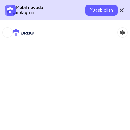
Mobil ilovada
Yuklab olish
qulayroq