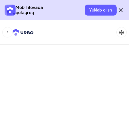
Mobil ilovada
Yuklab olish
qulayroq