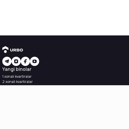
Yangi binolar
1 xonali kvartiralar
2 xonali kvartiralar
3 xonali kvartiralar
Metroga yaqin
Kredit rejasi mavjud
Ipoteka
Ikkilamchi uylar
1 xonali kvartiralar
2 xonali kvartiralar
3 xonali kvartiralar