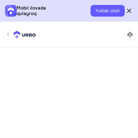
Mobil ilovada
Yuklab olish
qulayroq