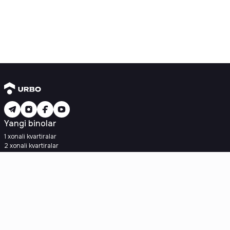
Yangi binolar
1 xonali kvartiralar
2 xonali kvartiralar
3 xonali kvartiralar
Metroga yaqin
Kredit rejasi mavjud
Ipoteka
Ikkilamchi uylar
1 xonali kvartiralar
2 xonali kvartiralar
3 xonali kvartiralar