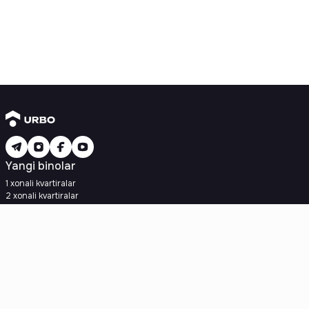
Yangi binolar
1 xonali kvartiralar
2 xonali kvartiralar
3 xonali kvartiralar
Metroga yaqin
Kredit rejasi mavjud
Ipoteka
Ikkilamchi uylar
1 xonali kvartiralar
2 xonali kvartiralar
3 xonali kvartiralar