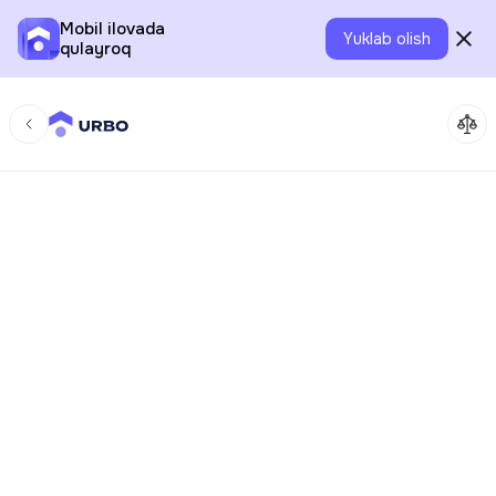
Mobil ilovada
Yuklab olish
qulayroq