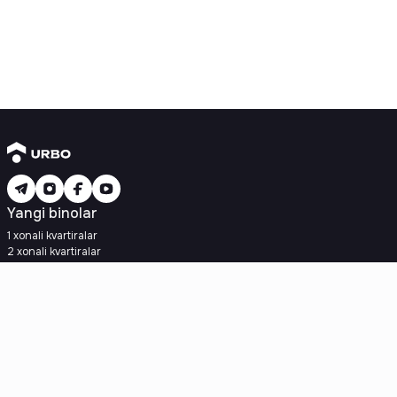
Yangi binolar
1 xonali kvartiralar
2 xonali kvartiralar
3 xonali kvartiralar
Metroga yaqin
Kredit rejasi mavjud
Ipoteka
Ikkilamchi uylar
1 xonali kvartiralar
2 xonali kvartiralar
3 xonali kvartiralar