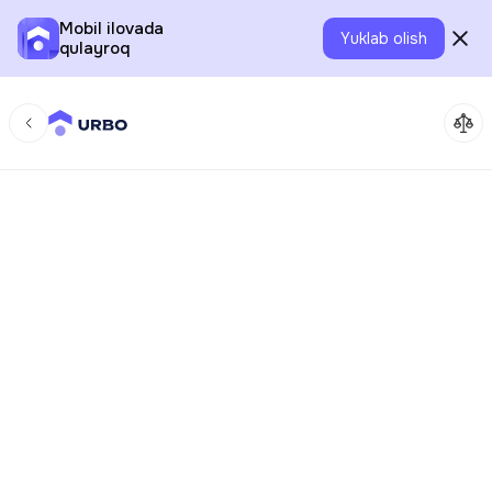
Mobil ilovada
Yuklab olish
qulayroq