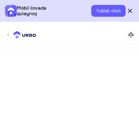
Mobil ilovada
Yuklab olish
qulayroq