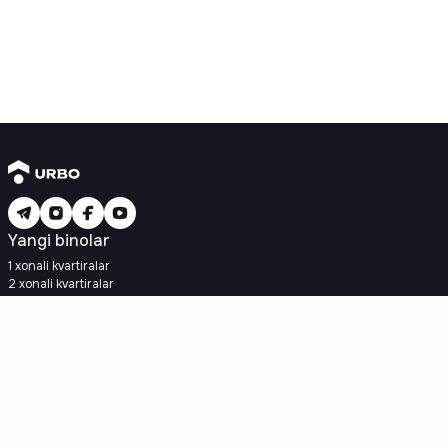
Yangi binolar
1 xonali kvartiralar
2 xonali kvartiralar
3 xonali kvartiralar
Metroga yaqin
Kredit rejasi mavjud
Ipoteka
Ikkilamchi uylar
1 xonali kvartiralar
2 xonali kvartiralar
3 xonali kvartiralar