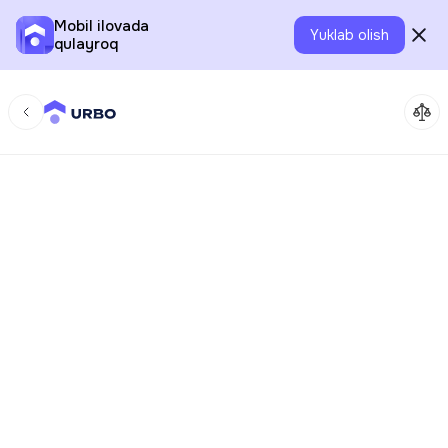
Mobil ilovada
Yuklab olish
qulayroq