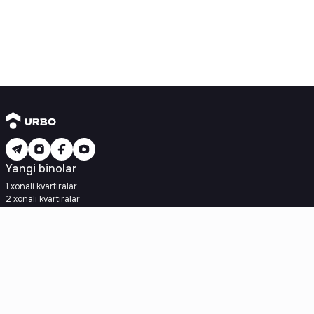
Yangi binolar
1 xonali kvartiralar
2 xonali kvartiralar
3 xonali kvartiralar
Metroga yaqin
Kredit rejasi mavjud
Ipoteka
Ikkilamchi uylar
1 xonali kvartiralar
2 xonali kvartiralar
3 xonali kvartiralar