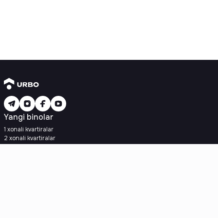
Yangi binolar
1 xonali kvartiralar
2 xonali kvartiralar
3 xonali kvartiralar
Metroga yaqin
Kredit rejasi mavjud
Ipoteka
Ikkilamchi uylar
1 xonali kvartiralar
2 xonali kvartiralar
3 xonali kvartiralar