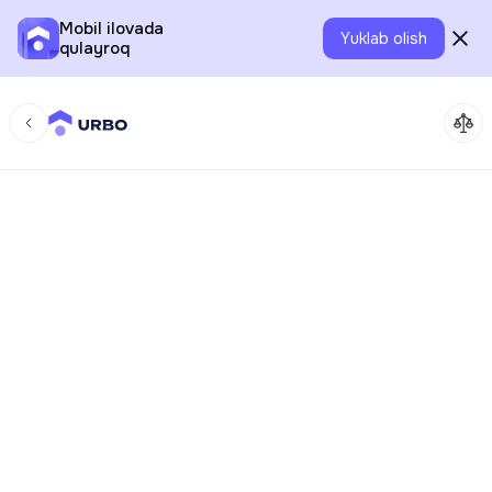
Mobil ilovada
Yuklab olish
qulayroq