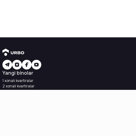
Yangi binolar
1 xonali kvartiralar
2 xonali kvartiralar
3 xonali kvartiralar
Metroga yaqin
Kredit rejasi mavjud
Ipoteka
Ikkilamchi uylar
1 xonali kvartiralar
2 xonali kvartiralar
3 xonali kvartiralar