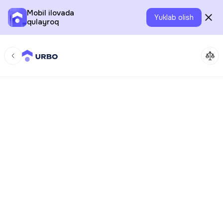
Mobil ilovada
Yuklab olish
qulayroq