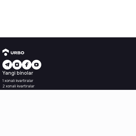
Yangi binolar
1 xonali kvartiralar
2 xonali kvartiralar
3 xonali kvartiralar
Metroga yaqin
Kredit rejasi mavjud
Ipoteka
Ikkilamchi uylar
1 xonali kvartiralar
2 xonali kvartiralar
3 xonali kvartiralar