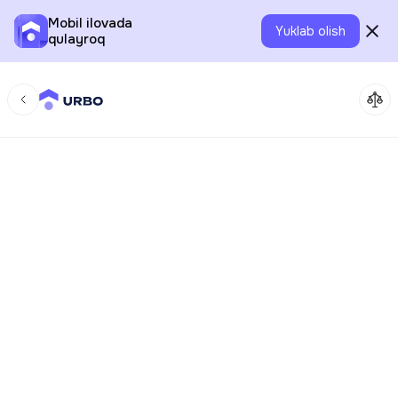
Mobil ilovada
Yuklab olish
qulayroq