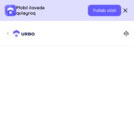
Mobil ilovada
Yuklab olish
qulayroq