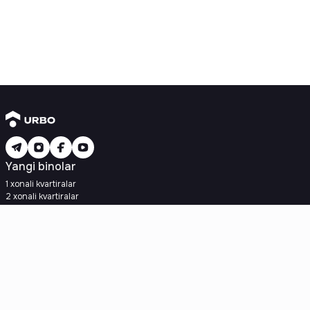
Yangi binolar
1 xonali kvartiralar
2 xonali kvartiralar
3 xonali kvartiralar
Metroga yaqin
Kredit rejasi mavjud
Ipoteka
Ikkilamchi uylar
1 xonali kvartiralar
2 xonali kvartiralar
3 xonali kvartiralar