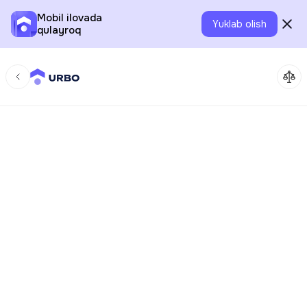
Mobil ilovada
Yuklab olish
qulayroq