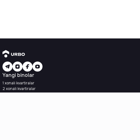
Yangi binolar
1 xonali kvartiralar
2 xonali kvartiralar
3 xonali kvartiralar
Metroga yaqin
Kredit rejasi mavjud
Ipoteka
Ikkilamchi uylar
1 xonali kvartiralar
2 xonali kvartiralar
3 xonali kvartiralar