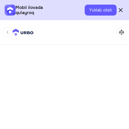
Mobil ilovada
Yuklab olish
qulayroq