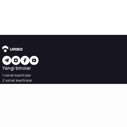
Yangi binolar
1 xonali kvartiralar
2 xonali kvartiralar
3 xonali kvartiralar
Metroga yaqin
Kredit rejasi mavjud
Ipoteka
Ikkilamchi uylar
1 xonali kvartiralar
2 xonali kvartiralar
3 xonali kvartiralar