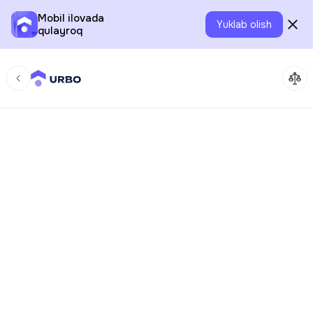
Mobil ilovada
Yuklab olish
qulayroq