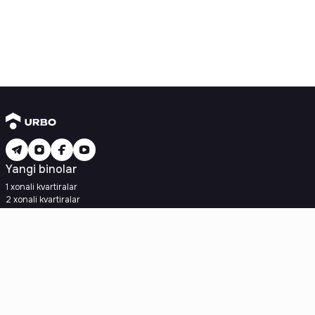
Yangi binolar
1 xonali kvartiralar
2 xonali kvartiralar
3 xonali kvartiralar
Metroga yaqin
Kredit rejasi mavjud
Ipoteka
Ikkilamchi uylar
1 xonali kvartiralar
2 xonali kvartiralar
3 xonali kvartiralar