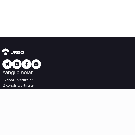
Yangi binolar
1 xonali kvartiralar
2 xonali kvartiralar
3 xonali kvartiralar
Metroga yaqin
Kredit rejasi mavjud
Ipoteka
Ikkilamchi uylar
1 xonali kvartiralar
2 xonali kvartiralar
3 xonali kvartiralar