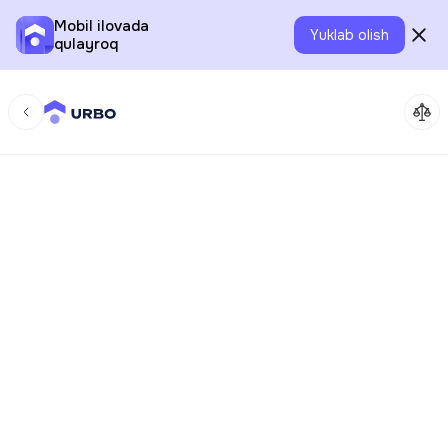
Mobil ilovada
Yuklab olish
qulayroq