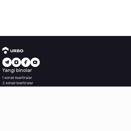
Yangi binolar
1 xonali kvartiralar
2 xonali kvartiralar
3 xonali kvartiralar
Metroga yaqin
Kredit rejasi mavjud
Ipoteka
Ikkilamchi uylar
1 xonali kvartiralar
2 xonali kvartiralar
3 xonali kvartiralar