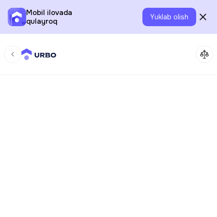
Mobil ilovada
Yuklab olish
qulayroq