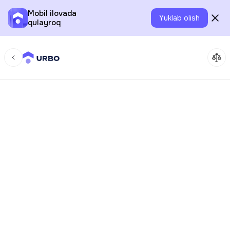
Mobil ilovada
Yuklab olish
qulayroq