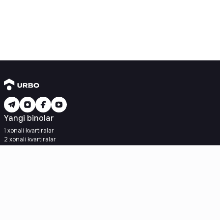
Yangi binolar
1 xonali kvartiralar
2 xonali kvartiralar
3 xonali kvartiralar
Metroga yaqin
Kredit rejasi mavjud
Ipoteka
Ikkilamchi uylar
1 xonali kvartiralar
2 xonali kvartiralar
3 xonali kvartiralar