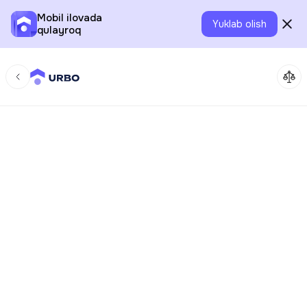
Mobil ilovada
Yuklab olish
qulayroq