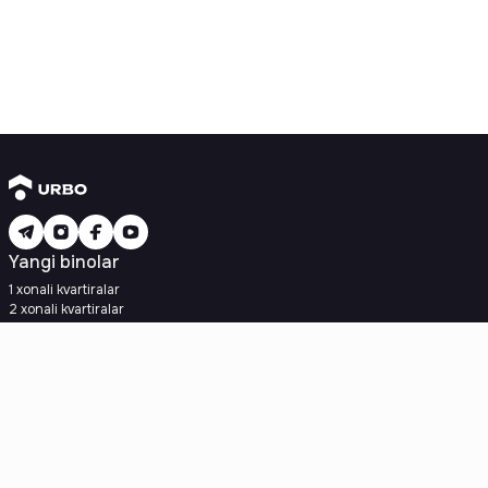
Yangi binolar
1 xonali kvartiralar
2 xonali kvartiralar
3 xonali kvartiralar
Metroga yaqin
Kredit rejasi mavjud
Ipoteka
Ikkilamchi uylar
1 xonali kvartiralar
2 xonali kvartiralar
3 xonali kvartiralar