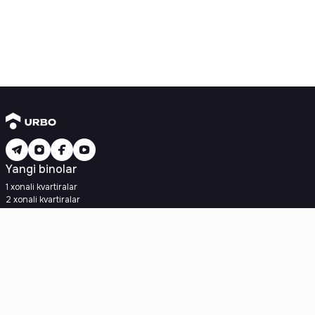
Yangi binolar
1 xonali kvartiralar
2 xonali kvartiralar
3 xonali kvartiralar
Metroga yaqin
Kredit rejasi mavjud
Ipoteka
Ikkilamchi uylar
1 xonali kvartiralar
2 xonali kvartiralar
3 xonali kvartiralar