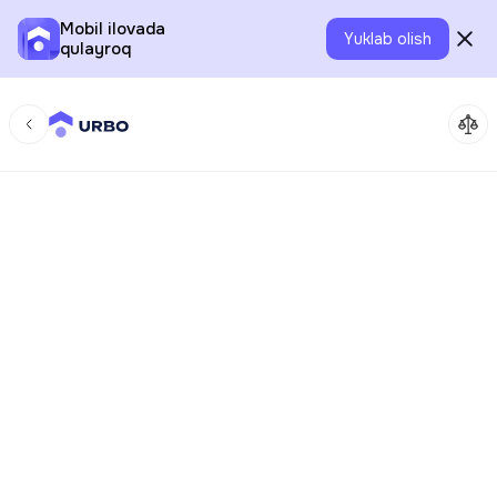
Mobil ilovada
Yuklab olish
qulayroq