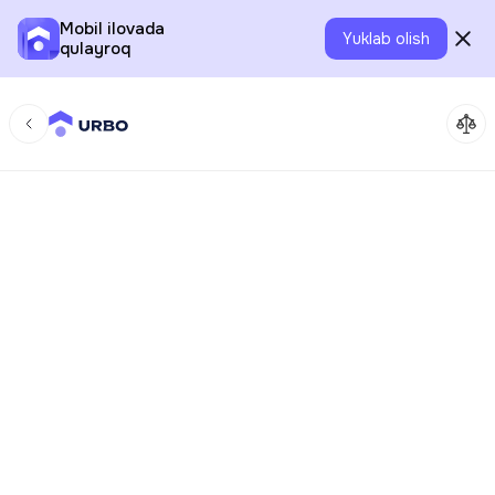
Mobil ilovada
Yuklab olish
qulayroq