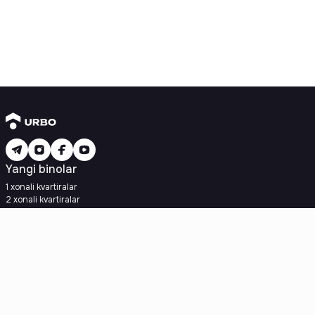
Yangi binolar
1 xonali kvartiralar
2 xonali kvartiralar
3 xonali kvartiralar
Metroga yaqin
Kredit rejasi mavjud
Ipoteka
Ikkilamchi uylar
1 xonali kvartiralar
2 xonali kvartiralar
3 xonali kvartiralar