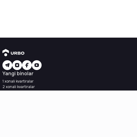
Yangi binolar
1 xonali kvartiralar
2 xonali kvartiralar
3 xonali kvartiralar
Metroga yaqin
Kredit rejasi mavjud
Ipoteka
Ikkilamchi uylar
1 xonali kvartiralar
2 xonali kvartiralar
3 xonali kvartiralar