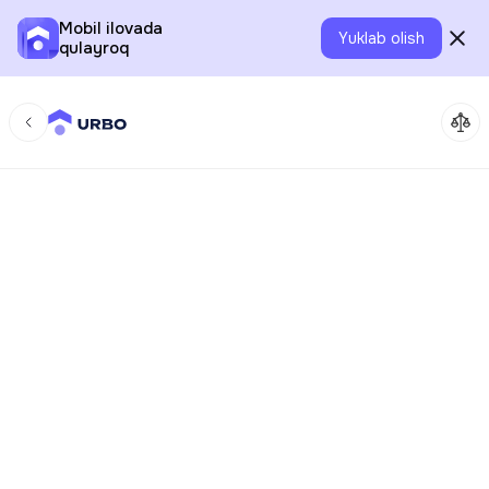
Mobil ilovada
Yuklab olish
qulayroq