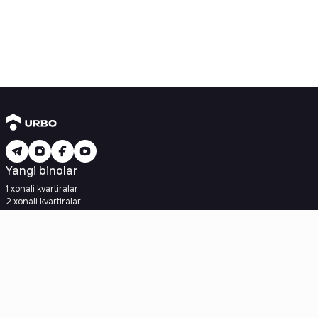
Yangi binolar
1 xonali kvartiralar
2 xonali kvartiralar
3 xonali kvartiralar
Metroga yaqin
Kredit rejasi mavjud
Ipoteka
Ikkilamchi uylar
1 xonali kvartiralar
2 xonali kvartiralar
3 xonali kvartiralar