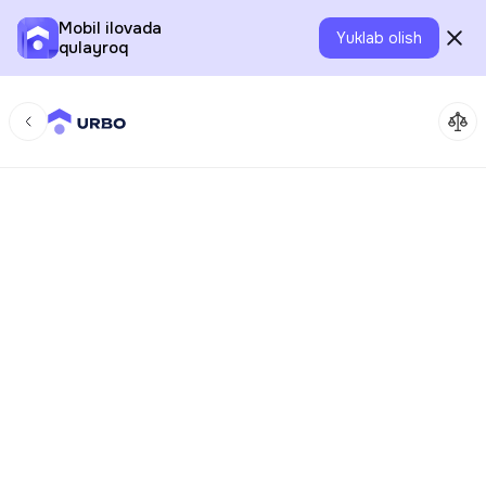
Mobil ilovada
Yuklab olish
qulayroq