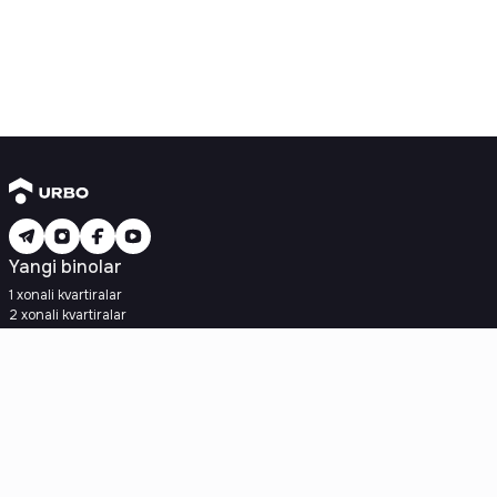
Yangi binolar
1 xonali kvartiralar
2 xonali kvartiralar
3 xonali kvartiralar
Metroga yaqin
Kredit rejasi mavjud
Ipoteka
Ikkilamchi uylar
1 xonali kvartiralar
2 xonali kvartiralar
3 xonali kvartiralar