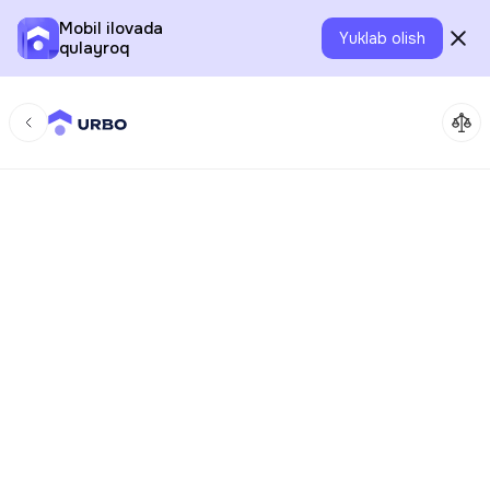
Mobil ilovada
Yuklab olish
qulayroq