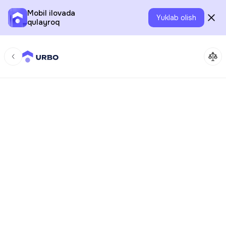
Mobil ilovada
Yuklab olish
qulayroq