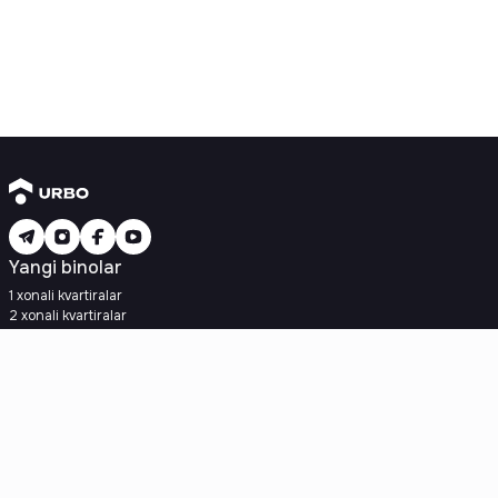
Yangi binolar
1 xonali kvartiralar
2 xonali kvartiralar
3 xonali kvartiralar
Metroga yaqin
Kredit rejasi mavjud
Ipoteka
Ikkilamchi uylar
1 xonali kvartiralar
2 xonali kvartiralar
3 xonali kvartiralar