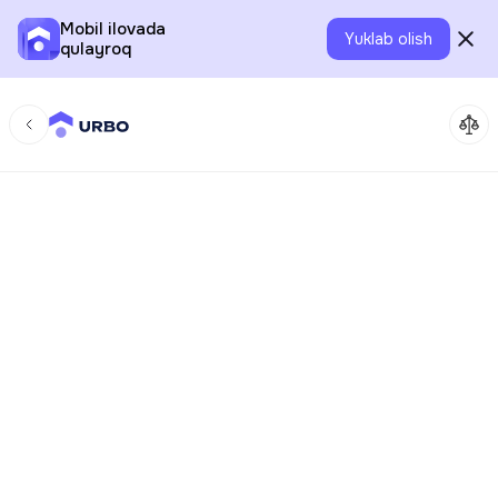
Mobil ilovada
Yuklab olish
qulayroq