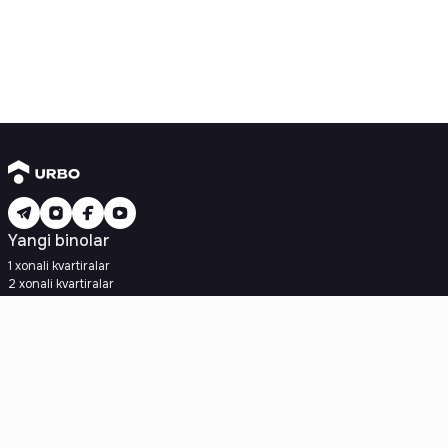
Yangi binolar
1 xonali kvartiralar
2 xonali kvartiralar
3 xonali kvartiralar
Metroga yaqin
Kredit rejasi mavjud
Ipoteka
Ikkilamchi uylar
1 xonali kvartiralar
2 xonali kvartiralar
3 xonali kvartiralar