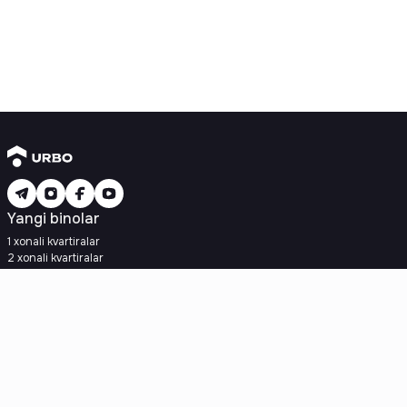
Yangi binolar
1 xonali kvartiralar
2 xonali kvartiralar
3 xonali kvartiralar
Metroga yaqin
Kredit rejasi mavjud
Ipoteka
Ikkilamchi uylar
1 xonali kvartiralar
2 xonali kvartiralar
3 xonali kvartiralar