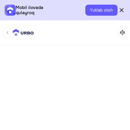
Mobil ilovada
Yuklab olish
qulayroq