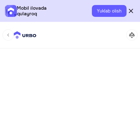
Mobil ilovada
Yuklab olish
qulayroq