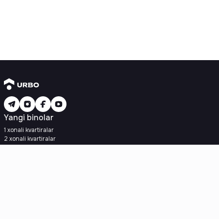
Yangi binolar
1 xonali kvartiralar
2 xonali kvartiralar
3 xonali kvartiralar
Metroga yaqin
Kredit rejasi mavjud
Ipoteka
Ikkilamchi uylar
1 xonali kvartiralar
2 xonali kvartiralar
3 xonali kvartiralar