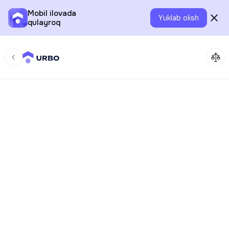
Mobil ilovada
Yuklab olish
qulayroq