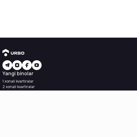
Yangi binolar
1 xonali kvartiralar
2 xonali kvartiralar
3 xonali kvartiralar
Metroga yaqin
Kredit rejasi mavjud
Ipoteka
Ikkilamchi uylar
1 xonali kvartiralar
2 xonali kvartiralar
3 xonali kvartiralar