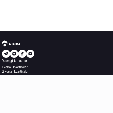
Yangi binolar
1 xonali kvartiralar
2 xonali kvartiralar
3 xonali kvartiralar
Metroga yaqin
Kredit rejasi mavjud
Ipoteka
Ikkilamchi uylar
1 xonali kvartiralar
2 xonali kvartiralar
3 xonali kvartiralar