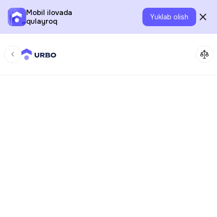
Mobil ilovada
Yuklab olish
qulayroq