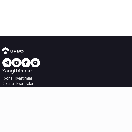
Yangi binolar
1 xonali kvartiralar
2 xonali kvartiralar
3 xonali kvartiralar
Metroga yaqin
Kredit rejasi mavjud
Ipoteka
Ikkilamchi uylar
1 xonali kvartiralar
2 xonali kvartiralar
3 xonali kvartiralar