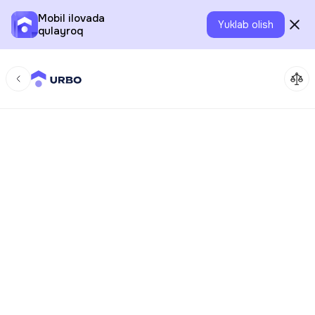
Mobil ilovada
Yuklab olish
qulayroq