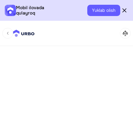
Mobil ilovada
Yuklab olish
qulayroq