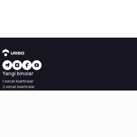
Yangi binolar
1 xonali kvartiralar
2 xonali kvartiralar
3 xonali kvartiralar
Metroga yaqin
Kredit rejasi mavjud
Ipoteka
Ikkilamchi uylar
1 xonali kvartiralar
2 xonali kvartiralar
3 xonali kvartiralar