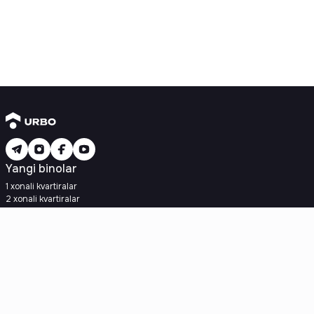
Yangi binolar
1 xonali kvartiralar
2 xonali kvartiralar
3 xonali kvartiralar
Metroga yaqin
Kredit rejasi mavjud
Ipoteka
Ikkilamchi uylar
1 xonali kvartiralar
2 xonali kvartiralar
3 xonali kvartiralar