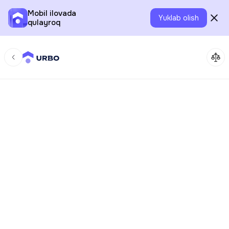
Mobil ilovada
Yuklab olish
qulayroq