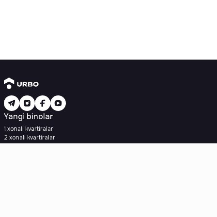
Yangi binolar
1 xonali kvartiralar
2 xonali kvartiralar
3 xonali kvartiralar
Metroga yaqin
Kredit rejasi mavjud
Ipoteka
Ikkilamchi uylar
1 xonali kvartiralar
2 xonali kvartiralar
3 xonali kvartiralar