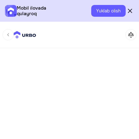
Mobil ilovada
Yuklab olish
qulayroq