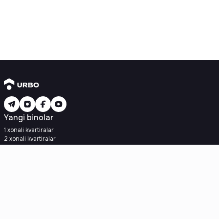
Yangi binolar
1 xonali kvartiralar
2 xonali kvartiralar
3 xonali kvartiralar
Metroga yaqin
Kredit rejasi mavjud
Ipoteka
Ikkilamchi uylar
1 xonali kvartiralar
2 xonali kvartiralar
3 xonali kvartiralar