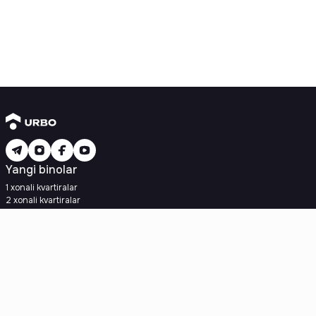
Yangi binolar
1 xonali kvartiralar
2 xonali kvartiralar
3 xonali kvartiralar
Metroga yaqin
Kredit rejasi mavjud
Ipoteka
Ikkilamchi uylar
1 xonali kvartiralar
2 xonali kvartiralar
3 xonali kvartiralar