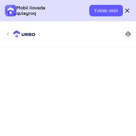
Mobil ilovada
Yuklab olish
qulayroq