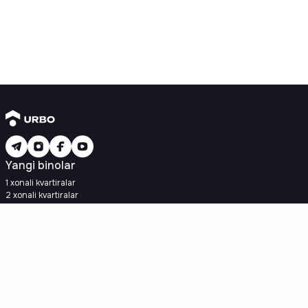
Yangi binolar
1 xonali kvartiralar
2 xonali kvartiralar
3 xonali kvartiralar
Metroga yaqin
Kredit rejasi mavjud
Ipoteka
Ikkilamchi uylar
1 xonali kvartiralar
2 xonali kvartiralar
3 xonali kvartiralar