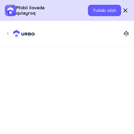
Mobil ilovada
Yuklab olish
qulayroq