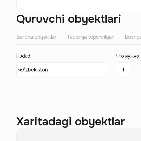
Quruvchi obyektlari
Barcha obyektlar
Tadbirga topshirilgan
Boshqa
Hudud
Что нужно 
O‘zbekiston
1
Xaritadagi obyektlar