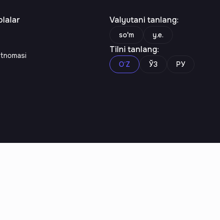
lalar
Valyutani tanlang
:
so'm
y.e.
Tilni tanlang
:
rtnomasi
O‘Z
ЎЗ
РУ
n