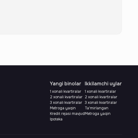
Yangi binolar
Ikkilamchi uylar
1 xonali kvartiralar
1 xonali kvartiralar
2 xonali kvartiralar
2 xonali kvartiralar
3 xonali kvartiralar
3 xonali kvartiralar
Metroga yaqin
Ta'mirlangan
Kredit rejasi mavjud
Metroga yaqin
Ipoteka