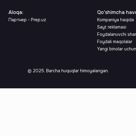
Aloqa
:
Qo'shimcha havo
Партнер - Prep.uz
Kompaniya haqida
Sayt reklamasi
Foydalanuvchi sha
Foydali maqolalar
Yangi binolar uchu
© 2025. Barcha huquqlar himoyalangan.