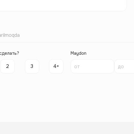
rilmoqda
сделать?
Maydon
2
3
4+