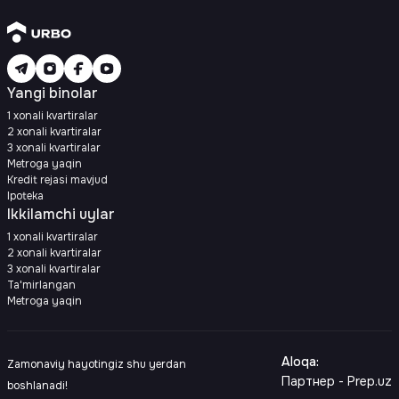
Yangi binolar
1 xonali kvartiralar
2 xonali kvartiralar
3 xonali kvartiralar
Metroga yaqin
Kredit rejasi mavjud
Ipoteka
Ikkilamchi uylar
1 xonali kvartiralar
2 xonali kvartiralar
3 xonali kvartiralar
Ta'mirlangan
Metroga yaqin
Aloqa
:
Zamonaviy hayotingiz shu yerdan
Партнер - Prep.uz
boshlanadi!