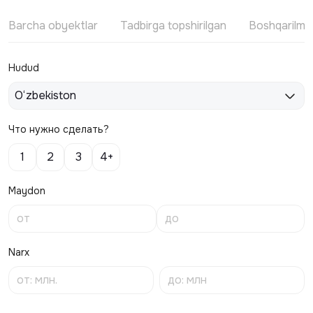
Barcha obyektlar
Tadbirga topshirilgan
Boshqarilm
Hudud
O‘zbekiston
Что нужно сделать?
1
2
3
4+
Maydon
Narx