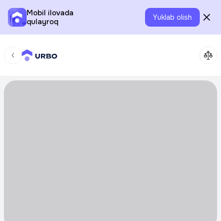
Mobil ilovada
Yuklab olish
qulayroq