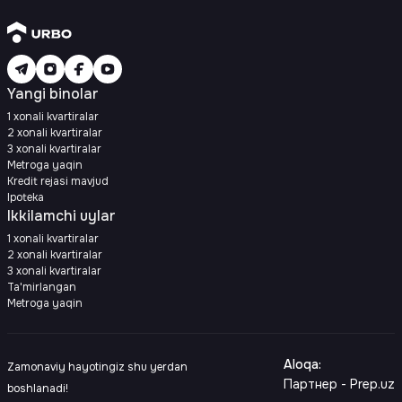
Yangi binolar
1 xonali kvartiralar
2 xonali kvartiralar
3 xonali kvartiralar
Metroga yaqin
Kredit rejasi mavjud
Ipoteka
Ikkilamchi uylar
1 xonali kvartiralar
2 xonali kvartiralar
3 xonali kvartiralar
Ta'mirlangan
Metroga yaqin
Aloqa
:
Zamonaviy hayotingiz shu yerdan
Партнер - Prep.uz
boshlanadi!