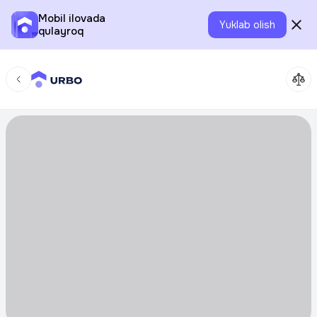
Mobil ilovada
Yuklab olish
qulayroq