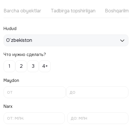
Barcha obyektlar
Tadbirga topshirilgan
Boshqarilm
Hudud
O‘zbekiston
Что нужно сделать?
1
2
3
4+
Maydon
Narx