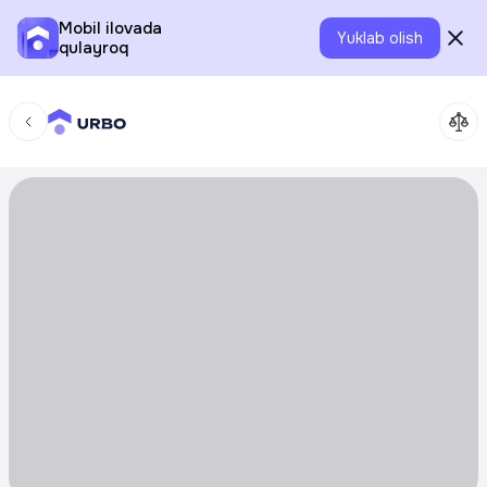
Mobil ilovada
Yuklab olish
qulayroq