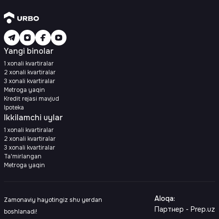
Yangi binolar
1 xonali kvartiralar
2 xonali kvartiralar
3 xonali kvartiralar
Metroga yaqin
Kredit rejasi mavjud
Ipoteka
Ikkilamchi uylar
1 xonali kvartiralar
2 xonali kvartiralar
3 xonali kvartiralar
Ta'mirlangan
Metroga yaqin
Aloqa
:
Zamonaviy hayotingiz shu yerdan
Партнер - Prep.uz
boshlanadi!