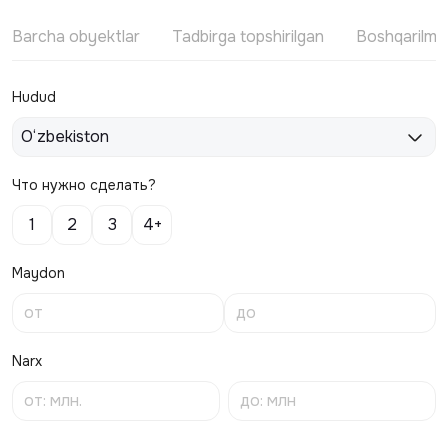
Barcha obyektlar
Tadbirga topshirilgan
Boshqarilm
Hudud
O‘zbekiston
Что нужно сделать?
1
2
3
4+
Maydon
Narx