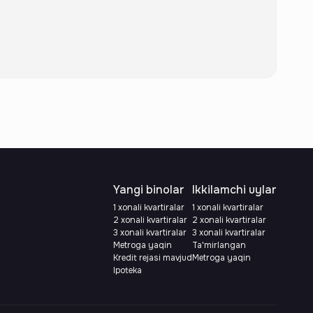
Yangi binolar
Ikkilamchi uylar
1 xonali kvartiralar
1 xonali kvartiralar
2 xonali kvartiralar
2 xonali kvartiralar
3 xonali kvartiralar
3 xonali kvartiralar
Metroga yaqin
Ta'mirlangan
Kredit rejasi mavjud
Metroga yaqin
Ipoteka