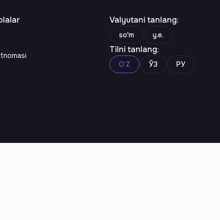
lalar
Valyutani tanlang
:
so'm
y.e.
Tilni tanlang
:
rtnomasi
O‘Z
ЎЗ
РУ
n