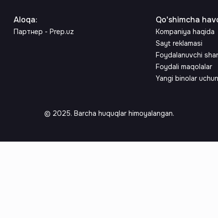
Aloqa
:
Qo'shimcha havo
Партнер - Prep.uz
Kompaniya haqida
Sayt reklamasi
Foydalanuvchi sha
Foydali maqolalar
Yangi binolar uchu
© 2025. Barcha huquqlar himoyalangan.