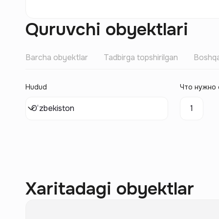
Quruvchi obyektlari
Barcha obyektlar
Tadbirga topshirilgan
Boshqa
Hudud
Что нужно 
O‘zbekiston
1
Xaritadagi obyektlar