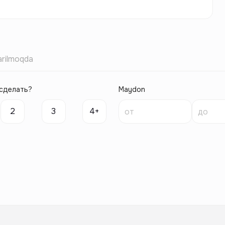
rilmoqda
сделать?
Maydon
2
3
4+