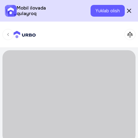
Mobil ilovada
Yuklab olish
qulayroq