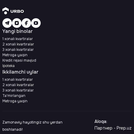
Yangi binolar
1 xonali kvartiralar
2 xonali kvartiralar
3 xonali kvartiralar
Metroga yaqin
Kredit rejasi mavjud
Ipoteka
Ikkilamchi uylar
1 xonali kvartiralar
2 xonali kvartiralar
3 xonali kvartiralar
Ta'mirlangan
Metroga yaqin
Aloqa
:
Zamonaviy hayotingiz shu yerdan
Партнер - Prep.uz
boshlanadi!