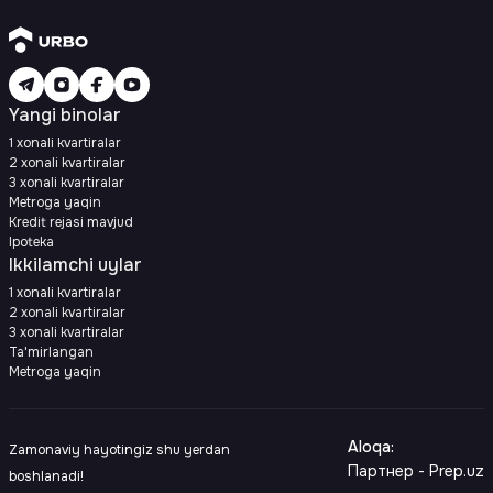
Yangi binolar
1 xonali kvartiralar
2 xonali kvartiralar
3 xonali kvartiralar
Metroga yaqin
Kredit rejasi mavjud
Ipoteka
Ikkilamchi uylar
1 xonali kvartiralar
2 xonali kvartiralar
3 xonali kvartiralar
Ta'mirlangan
Metroga yaqin
Aloqa
:
Zamonaviy hayotingiz shu yerdan
Партнер - Prep.uz
boshlanadi!