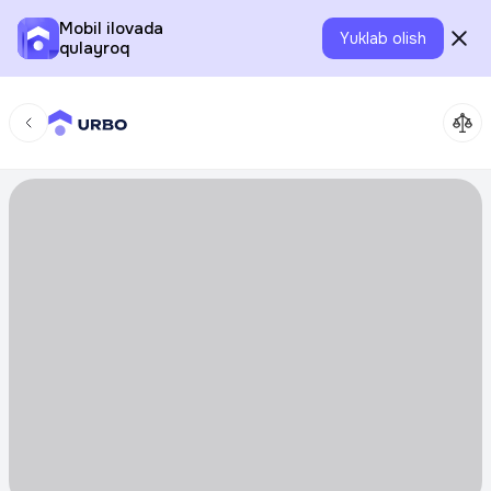
Mobil ilovada
Yuklab olish
qulayroq