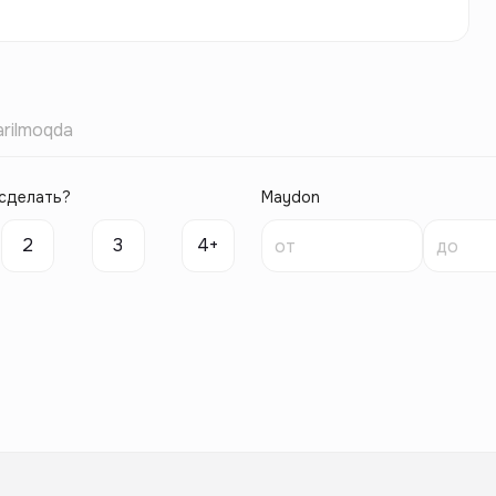
rilmoqda
сделать?
Maydon
2
3
4+