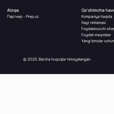
Aloqa
:
Qo'shimcha havo
Партнер - Prep.uz
Kompaniya haqida
Sayt reklamasi
Foydalanuvchi sha
Foydali maqolalar
Yangi binolar uchu
© 2025. Barcha huquqlar himoyalangan.