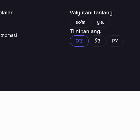
lalar
Valyutani tanlang
:
so'm
y.e.
Tilni tanlang
:
rtnomasi
O‘Z
ЎЗ
РУ
n