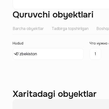
Quruvchi obyektlari
Barcha obyektlar
Tadbirga topshirilgan
Boshqa
Hudud
Что нужно 
O‘zbekiston
1
Xaritadagi obyektlar