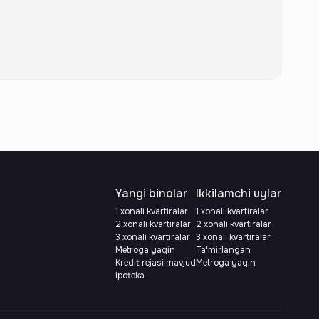
Yangi binolar
Ikkilamchi uylar
1 xonali kvartiralar
1 xonali kvartiralar
2 xonali kvartiralar
2 xonali kvartiralar
3 xonali kvartiralar
3 xonali kvartiralar
Metroga yaqin
Ta'mirlangan
Kredit rejasi mavjud
Metroga yaqin
Ipoteka