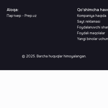
Aloqa
:
Qo'shimcha havo
Партнер - Prep.uz
Kompaniya haqida
Sayt reklamasi
Foydalanuvchi sha
Foydali maqolalar
Yangi binolar uchu
© 2025. Barcha huquqlar himoyalangan.