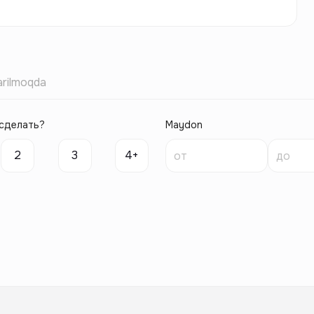
rilmoqda
сделать?
Maydon
2
3
4+