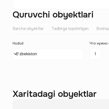
Quruvchi obyektlari
Barcha obyektlar
Tadbirga topshirilgan
Boshqa
Hudud
Что нужно 
O‘zbekiston
1
Xaritadagi obyektlar