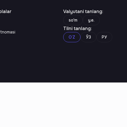
lalar
Valyutani tanlang
:
so'm
y.e.
Tilni tanlang
:
rtnomasi
O‘Z
ЎЗ
РУ
n