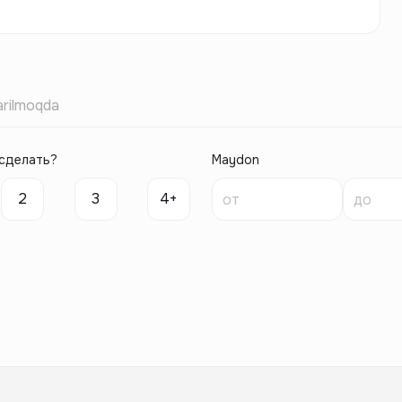
rilmoqda
сделать?
Maydon
2
3
4+