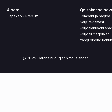
Aloqa
:
Qo'shimcha havo
Партнер - Prep.uz
Kompaniya haqida
Sayt reklamasi
Foydalanuvchi sha
Foydali maqolalar
Yangi binolar uchu
© 2025. Barcha huquqlar himoyalangan.