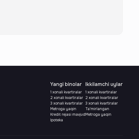
Yangi binolar
Ikkilamchi uylar
1 xonali kvartiralar
1 xonali kvartiralar
2 xonali kvartiralar
2 xonali kvartiralar
3 xonali kvartiralar
3 xonali kvartiralar
Metroga yaqin
Ta'mirlangan
Kredit rejasi mavjud
Metroga yaqin
Ipoteka