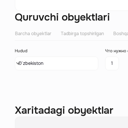
Quruvchi obyektlari
Barcha obyektlar
Tadbirga topshirilgan
Boshqa
Hudud
Что нужно 
O‘zbekiston
1
Xaritadagi obyektlar