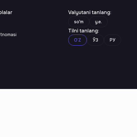
lalar
Valyutani tanlang
:
so'm
y.e.
Tilni tanlang
:
rtnomasi
O‘Z
ЎЗ
РУ
n